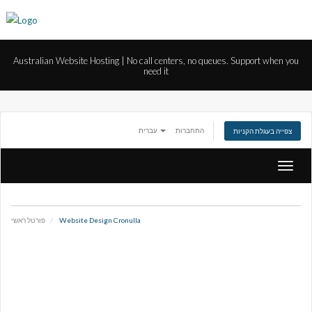
Australian Website Hosting | No call centers, no queues. Support when you
need it
התחברות
עברית
צפייה בעגלת הקניות
הפעלת
ניווט
פורטל ראשי
Website Design Cronulla