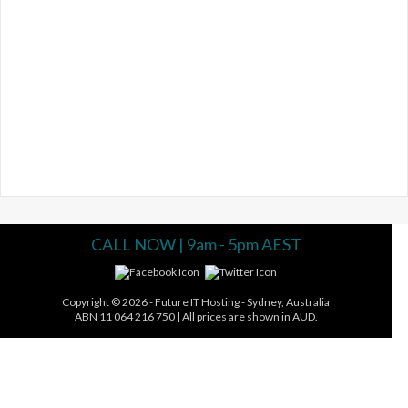
CALL NOW | 9am - 5pm AEST
Copyright © 2026 -
Future IT Hosting - Sydney, Australia
ABN 11 064 216 750 | All prices are shown in AUD.