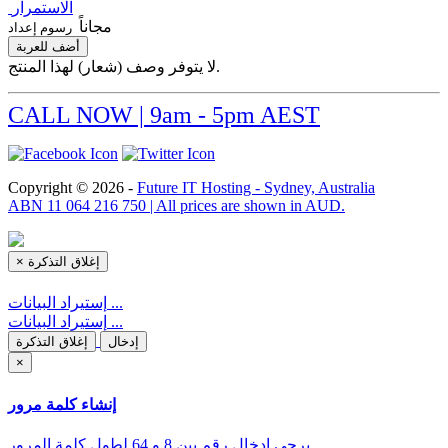
الاستمرار
مجاناً
رسوم إعداد
أضف للعربة
لا يتوفر وصف (شعار) لهذا المنتج.
CALL NOW | 9am - 5pm AEST
Copyright © 2026 -
Future IT Hosting - Sydney, Australia
ABN 11 064 216 750 | All prices are shown in AUD.
إغلاق التذكرة
×
إستيراد البيانات ...
إستيراد البيانات ...
إدخال
إغلاق التذكرة
×
إنشاء كلمة مرور
يرجى إدخال رقم بين 8 و 64 لطول كلمة المرور