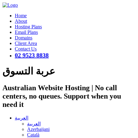
Home
About
Hosting Plans
Email Plans
Domains
Client Area
Contact Us
02 9523 8838
عربة التسوق
Australian Website Hosting | No call
centers, no queues. Support when you
need it
العربية
العربية
Azerbaijani
Català