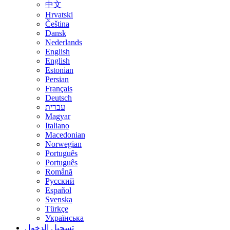
中文
Hrvatski
Čeština
Dansk
Nederlands
English
English
Estonian
Persian
Français
Deutsch
עברית
Magyar
Italiano
Macedonian
Norwegian
Português
Português
Română
Русский
Español
Svenska
Türkçe
Українська
تسجيل الدخول