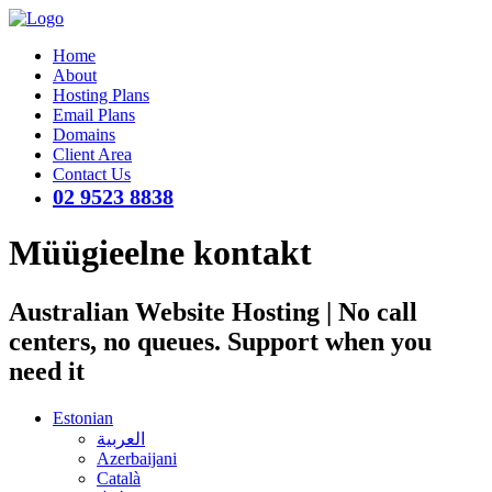
Home
About
Hosting Plans
Email Plans
Domains
Client Area
Contact Us
02 9523 8838
Müügieelne kontakt
Australian Website Hosting | No call
centers, no queues. Support when you
need it
Estonian
العربية
Azerbaijani
Català