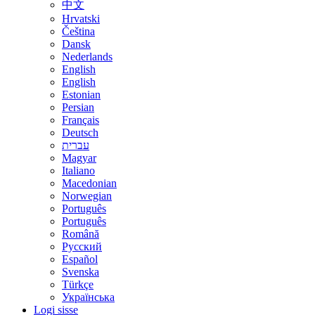
中文
Hrvatski
Čeština
Dansk
Nederlands
English
English
Estonian
Persian
Français
Deutsch
עברית
Magyar
Italiano
Macedonian
Norwegian
Português
Português
Română
Русский
Español
Svenska
Türkçe
Українська
Logi sisse