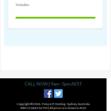
Includes
100%
Complete
CALL NOW | 9am - 5pm AEST
Copyright © 2026 -
Future IT Hosting - Sydney, Australia
ABN 11 064 216 750 | All prices are shown in AUD.