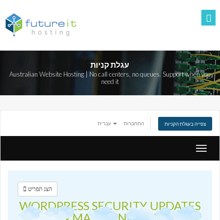
עגלת קניות
Australian Website Hosting | No call centers, no queues. Support when you
need it
התחברות
עברית
צפייה בעגלת הקניות
הפעלת
ניווט
הצג תפריט
WORDPRESS SECURITY UPDATES
& MAINTENANCE