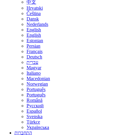
中文
Hrvatski
Čeština
Dansk
Nederlands
English
English
Estonian
Persian
Français
Deutsch
עברית
Magyar
Italiano
Macedonian
Norwegian
Português
Português
Română
Русский
Español
Svenska
Türkçe
Українська
התחברות