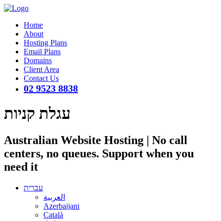
Home
About
Hosting Plans
Email Plans
Domains
Client Area
Contact Us
02 9523 8838
עגלת קניות
Australian Website Hosting | No call
centers, no queues. Support when you
need it
עברית
العربية
Azerbaijani
Català